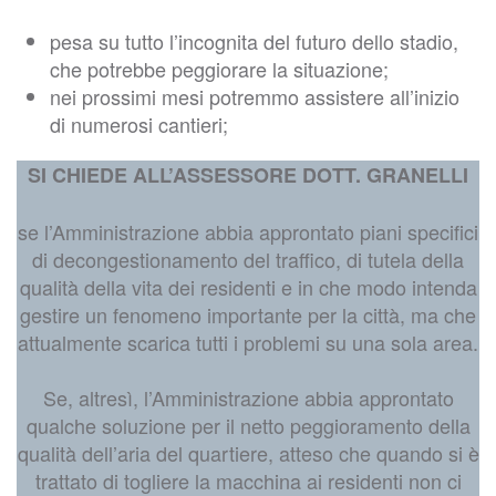
pesa su tutto l’incognita del futuro dello stadio,
che potrebbe peggiorare la situazione;
nei prossimi mesi potremmo assistere all’inizio
di numerosi cantieri;
SI CHIEDE ALL’ASSESSORE DOTT. GRANELLI
se l’Amministrazione abbia approntato piani specifici
di decongestionamento del traffico, di tutela della
qualità della vita dei residenti e in che modo intenda
gestire un fenomeno importante per la città, ma che
attualmente scarica tutti i problemi su una sola area.
Se, altresì, l’Amministrazione abbia approntato
qualche soluzione per il netto peggioramento della
qualità dell’aria del quartiere, atteso che quando si è
trattato di togliere la macchina ai residenti non ci