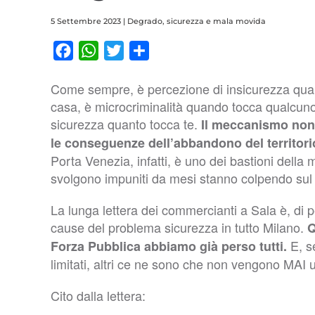
5 Settembre 2023
|
Degrado, sicurezza e mala movida
Facebook
WhatsApp
Twitter
Condividi
Come sempre, è percezione di insicurezza qua
casa, è microcriminalità quando tocca qualcun
sicurezza quanto tocca te.
Il meccanismo non
le conseguenze dell’abbandono del territorio 
Porta Venezia, infatti, è uno dei bastioni della 
svolgono impuniti da mesi stanno colpendo sul 
La lunga lettera dei commercianti a Sala è, di pe
cause del problema sicurezza in tutto Milano.
Q
E, s
Forza Pubblica abbiamo già perso tutti.
limitati, altri ce ne sono che non vengono MAI
Cito dalla lettera: